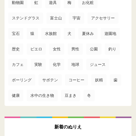
動物園
虹
遊具
梅
お化粧
ステンドグラス
富士山
宇宙
アクセサリー
宝石
猿
水族館
犬
夏休み
遊園地
歴史
ピエロ
女性
男性
公園
釣り
カフェ
実験
化学
地球
ジュース
ボーリング
サボテン
コーヒー
妖精
歯
健康
水中の生き物
豆まき
冬
新着のぬりえ