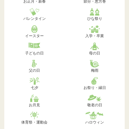
お正月・新春
節分・恵方巻
バレンタイン
ひな祭り
イースター
入学・卒業
子どもの日
母の日
父の日
梅雨
七夕
お祭り・縁日
お月見
敬老の日
体育祭・運動会
ハロウィン