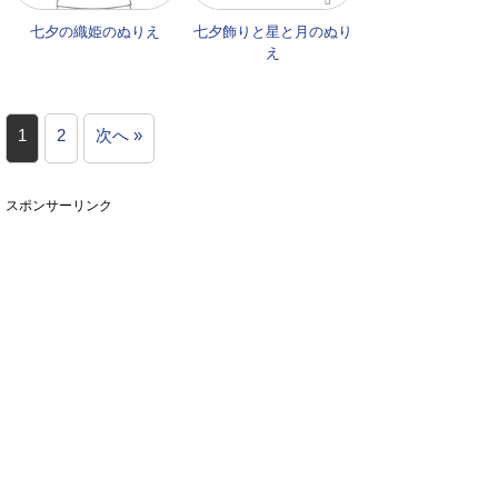
七夕の織姫のぬりえ
七夕飾りと星と月のぬり
え
1
2
次へ »
スポンサーリンク