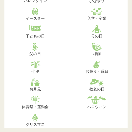
バレンタイン
ひな祭り
イースター
入学・卒業
子どもの日
母の日
父の日
梅雨
七夕
お祭り・縁日
お月見
敬老の日
体育祭・運動会
ハロウィン
クリスマス