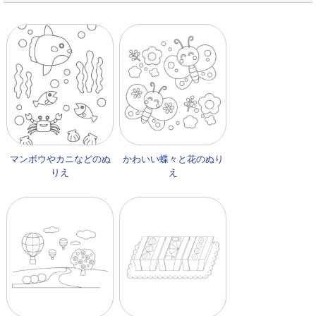
マンボウやカニなどのぬ
かわいい蝶々と花のぬり
りえ
え