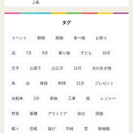
上級
タグ
イベント
動物
植物
食べ物
お祭り
花
7月
8月
乗り物
子ども
10月
文字
お菓子
お正月
12月
水の生き物
鳥
虫
模様
料理
11月
プレゼント
自動車
2月
果物
工事
猫
レジャー
野菜
重機
アウトドア
節分
国旗
蝶々
恐竜
遊び
学校
雪
動物園