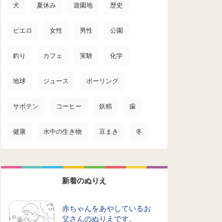
犬
夏休み
遊園地
歴史
ピエロ
女性
男性
公園
釣り
カフェ
実験
化学
地球
ジュース
ボーリング
サボテン
コーヒー
妖精
歯
健康
水中の生き物
豆まき
冬
新着のぬりえ
赤ちゃんをあやしているお
父さんのぬりえです。