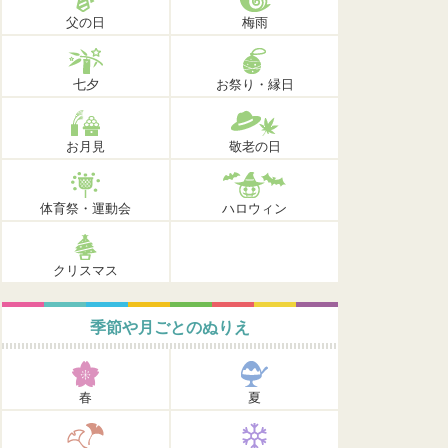
父の日
梅雨
七夕
お祭り・縁日
お月見
敬老の日
体育祭・運動会
ハロウィン
クリスマス
季節や月ごとのぬりえ
春
夏