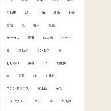
自動車
2月
果物
建物
野菜
重機
桜
蝶々
紅葉
サーカス
恐竜
飲み物
ハート
魚
運動会
マンダラ
雪
おしゃれ
美容
1月
動物園
虹
遊具
梅
お化粧
ステンドグラス
富士山
宇宙
アクセサリー
宝石
猿
水族館