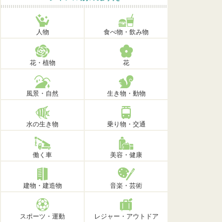
人物
食べ物・飲み物
花・植物
花
風景・自然
生き物・動物
水の生き物
乗り物・交通
働く車
美容・健康
建物・建造物
音楽・芸術
スポーツ・運動
レジャー・アウトドア