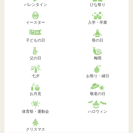
バレンタイン
ひな祭り
イースター
入学・卒業
子どもの日
母の日
父の日
梅雨
七夕
お祭り・縁日
お月見
敬老の日
体育祭・運動会
ハロウィン
クリスマス