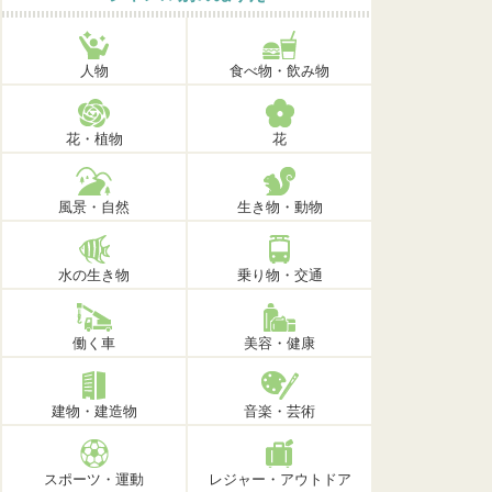
人物
食べ物・飲み物
花・植物
花
風景・自然
生き物・動物
水の生き物
乗り物・交通
働く車
美容・健康
建物・建造物
音楽・芸術
スポーツ・運動
レジャー・アウトドア