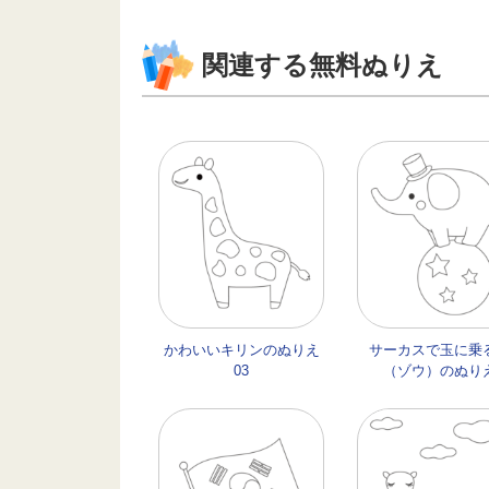
関連する無料ぬりえ
かわいいキリンのぬりえ
サーカスで玉に乗
03
（ゾウ）のぬり