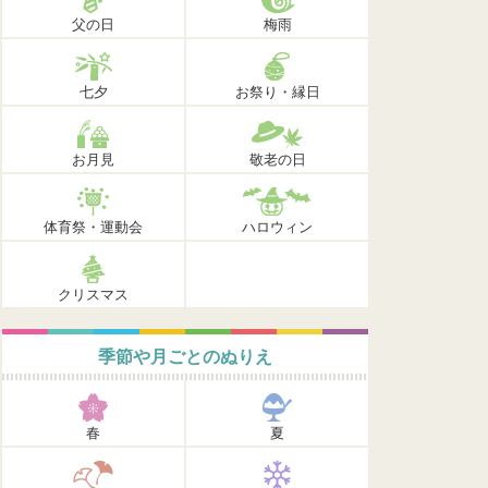
父の日
梅雨
七夕
お祭り・縁日
お月見
敬老の日
体育祭・運動会
ハロウィン
クリスマス
季節や月ごとのぬりえ
春
夏