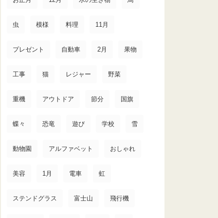
虫
模様
料理
11月
プレゼント
自動車
2月
果物
工事
猫
レジャー
野菜
重機
アウトドア
節分
国旗
蝶々
恐竜
遊び
学校
雪
動物園
アルファベット
おしゃれ
美容
1月
電車
虹
ステンドグラス
富士山
飛行機