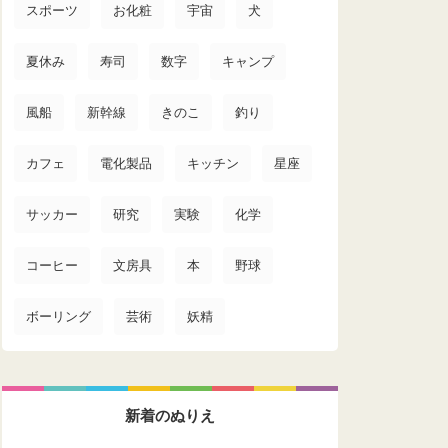
スポーツ
お化粧
宇宙
犬
夏休み
寿司
数字
キャンプ
風船
新幹線
きのこ
釣り
カフェ
電化製品
キッチン
星座
サッカー
研究
実験
化学
コーヒー
文房具
本
野球
ボーリング
芸術
妖精
新着のぬりえ