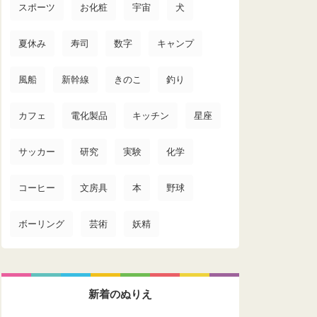
スポーツ
お化粧
宇宙
犬
夏休み
寿司
数字
キャンプ
風船
新幹線
きのこ
釣り
カフェ
電化製品
キッチン
星座
サッカー
研究
実験
化学
コーヒー
文房具
本
野球
ボーリング
芸術
妖精
新着のぬりえ