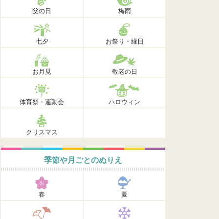
父の日
梅雨
七夕
お祭り・縁日
お月見
敬老の日
体育祭・運動会
ハロウィン
クリスマス
季節や月ごとのぬりえ
春
夏