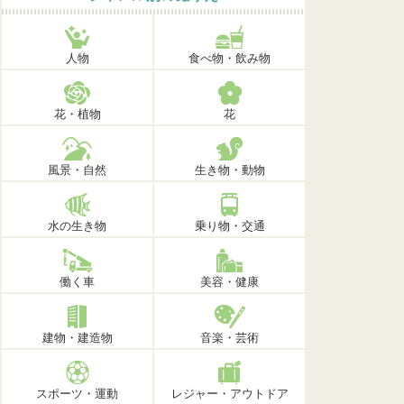
人物
食べ物・飲み物
花・植物
花
風景・自然
生き物・動物
水の生き物
乗り物・交通
働く車
美容・健康
建物・建造物
音楽・芸術
スポーツ・運動
レジャー・アウトドア