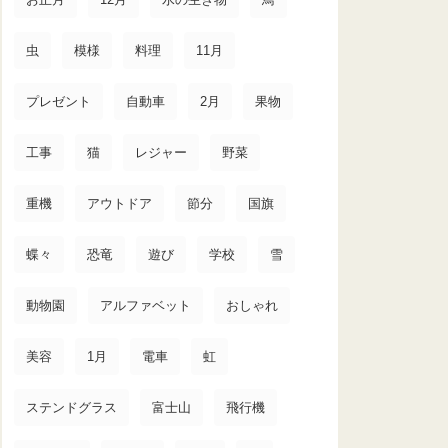
虫
模様
料理
11月
プレゼント
自動車
2月
果物
工事
猫
レジャー
野菜
重機
アウトドア
節分
国旗
蝶々
恐竜
遊び
学校
雪
動物園
アルファベット
おしゃれ
美容
1月
電車
虹
ステンドグラス
富士山
飛行機