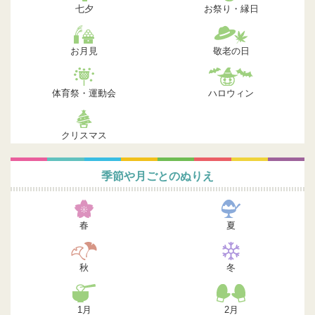
七夕
お祭り・縁日
お月見
敬老の日
体育祭・運動会
ハロウィン
クリスマス
季節や月ごとのぬりえ
春
夏
秋
冬
1月
2月