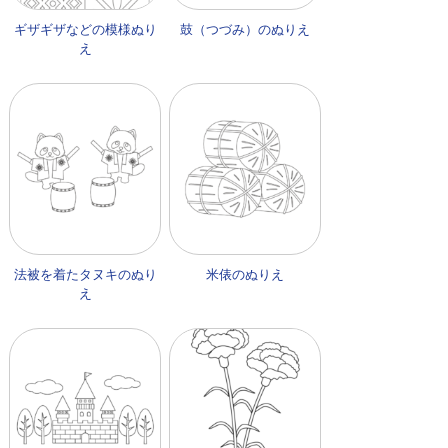
ギザギザなどの模様ぬり
鼓（つづみ）のぬりえ
え
法被を着たタヌキのぬり
米俵のぬりえ
え