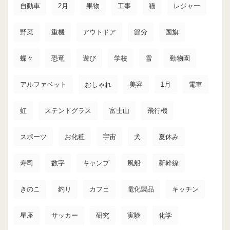
自動車
2月
果物
工事
猫
レジャー
野菜
重機
アウトドア
節分
国旗
蝶々
恐竜
遊び
学校
雪
動物園
アルファベット
おしゃれ
美容
1月
電車
虹
ステンドグラス
富士山
飛行機
スポーツ
お化粧
宇宙
犬
夏休み
寿司
数字
キャンプ
風船
新幹線
きのこ
釣り
カフェ
電化製品
キッチン
星座
サッカー
研究
実験
化学