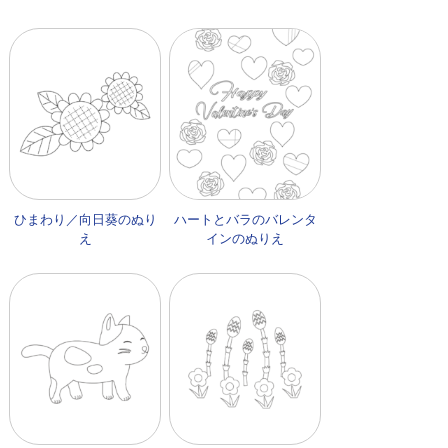
ひまわり／向日葵のぬり
ハートとバラのバレンタ
え
インのぬりえ