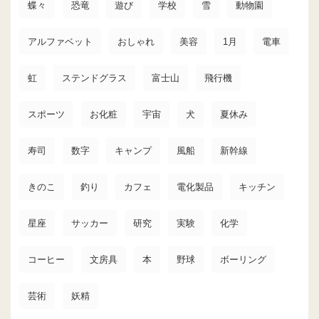
蝶々
恐竜
遊び
学校
雪
動物園
アルファベット
おしゃれ
美容
1月
電車
虹
ステンドグラス
富士山
飛行機
スポーツ
お化粧
宇宙
犬
夏休み
寿司
数字
キャンプ
風船
新幹線
きのこ
釣り
カフェ
電化製品
キッチン
星座
サッカー
研究
実験
化学
コーヒー
文房具
本
野球
ボーリング
芸術
妖精