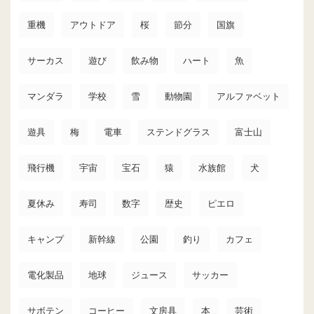
重機
アウトドア
桜
節分
国旗
サーカス
遊び
飲み物
ハート
魚
マンダラ
学校
雪
動物園
アルファベット
遊具
梅
電車
ステンドグラス
富士山
飛行機
宇宙
宝石
猿
水族館
犬
夏休み
寿司
数字
歴史
ピエロ
キャンプ
新幹線
公園
釣り
カフェ
電化製品
地球
ジュース
サッカー
サボテン
コーヒー
文房具
本
芸術