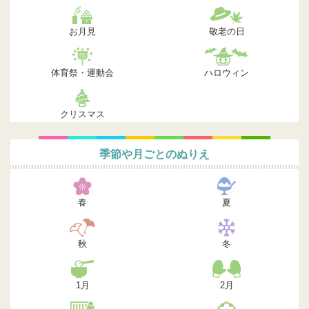
お月見
敬老の日
体育祭・運動会
ハロウィン
クリスマス
季節や月ごとのぬりえ
春
夏
秋
冬
1月
2月