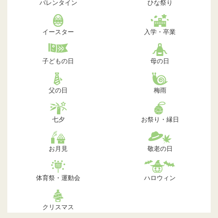
バレンタイン
ひな祭り
イースター
入学・卒業
子どもの日
母の日
父の日
梅雨
七夕
お祭り・縁日
お月見
敬老の日
体育祭・運動会
ハロウィン
クリスマス