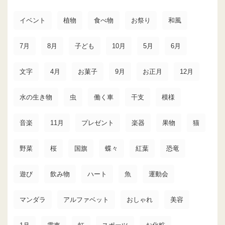
イベント
植物
食べ物
お祭り
和風
7月
8月
子ども
10月
5月
6月
文字
4月
お菓子
9月
お正月
12月
水の生き物
虫
働く車
干支
模様
音楽
11月
プレゼント
楽器
果物
猫
野菜
桜
国旗
蝶々
紅葉
恐竜
遊び
飲み物
ハート
魚
運動会
マンダラ
アルファベット
おしゃれ
美容