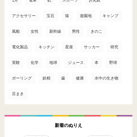
1月
電車
虹
スポーツ
お化粧
アクセサリー
宝石
猿
遊園地
キャンプ
風船
女性
新幹線
男性
きのこ
電化製品
キッチン
星座
サッカー
研究
実験
化学
地球
ジュース
本
野球
ボーリング
妖精
歯
健康
水中の生き物
豆まき
新着のぬりえ