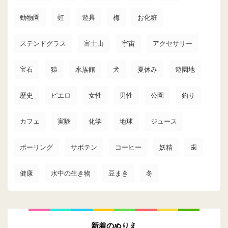
動物園
虹
遊具
梅
お化粧
ステンドグラス
富士山
宇宙
アクセサリー
宝石
猿
水族館
犬
夏休み
遊園地
歴史
ピエロ
女性
男性
公園
釣り
カフェ
実験
化学
地球
ジュース
ボーリング
サボテン
コーヒー
妖精
歯
健康
水中の生き物
豆まき
冬
新着のぬりえ