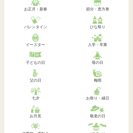
お正月・新春
節分・恵方巻
バレンタイン
ひな祭り
イースター
入学・卒業
子どもの日
母の日
父の日
梅雨
七夕
お祭り・縁日
お月見
敬老の日