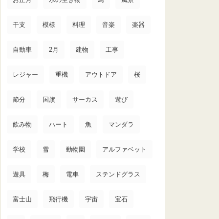
干支
模様
料理
音楽
楽器
自動車
2月
建物
工事
レジャー
重機
アウトドア
桜
節分
国旗
サーカス
遊び
飲み物
ハート
魚
マンダラ
学校
雪
動物園
アルファベット
遊具
梅
電車
ステンドグラス
富士山
飛行機
宇宙
宝石