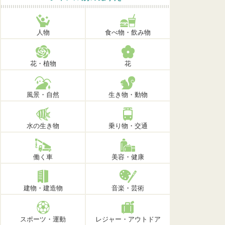
人物
食べ物・飲み物
花・植物
花
風景・自然
生き物・動物
水の生き物
乗り物・交通
働く車
美容・健康
建物・建造物
音楽・芸術
スポーツ・運動
レジャー・アウトドア