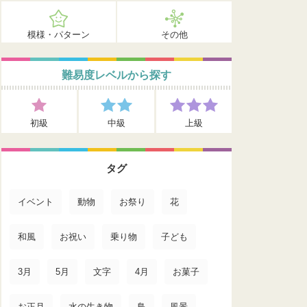
模様・パターン
その他
難易度レベルから探す
初級
中級
上級
タグ
イベント
動物
お祭り
花
和風
お祝い
乗り物
子ども
3月
5月
文字
4月
お菓子
お正月
水の生き物
鳥
風景