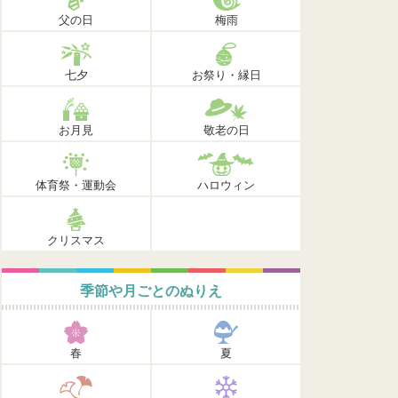
父の日
梅雨
七夕
お祭り・縁日
お月見
敬老の日
体育祭・運動会
ハロウィン
クリスマス
季節や月ごとのぬりえ
春
夏