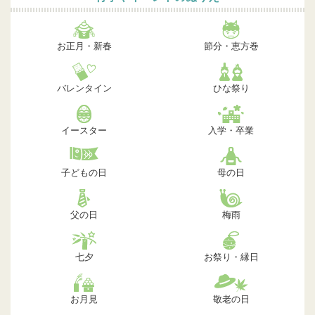
お正月・新春
節分・恵方巻
バレンタイン
ひな祭り
イースター
入学・卒業
子どもの日
母の日
父の日
梅雨
七夕
お祭り・縁日
お月見
敬老の日