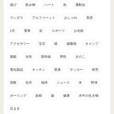
遊び
飲み物
ハート
魚
運動会
マンダラ
アルファベット
おしゃれ
美容
1月
電車
虹
スポーツ
お化粧
アクセサリー
宝石
猿
遊園地
キャンプ
風船
女性
新幹線
男性
きのこ
電化製品
キッチン
星座
サッカー
研究
実験
化学
地球
ジュース
本
野球
ボーリング
妖精
歯
健康
水中の生き物
豆まき