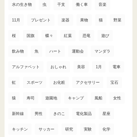
水の生き物
虫
干支
働く車
音楽
11月
プレゼント
楽器
果物
猫
野菜
桜
国旗
蝶々
紅葉
恐竜
遊び
飲み物
魚
ハート
運動会
マンダラ
アルファベット
おしゃれ
美容
1月
電車
虹
スポーツ
お化粧
アクセサリー
宝石
猿
寿司
遊園地
キャンプ
風船
女性
新幹線
男性
きのこ
電化製品
星座
キッチン
サッカー
研究
実験
化学