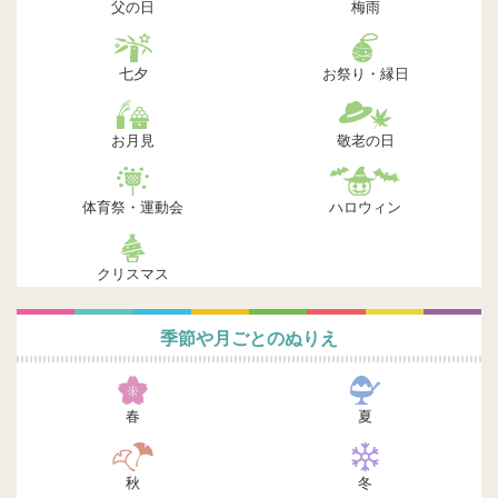
父の日
梅雨
七夕
お祭り・縁日
お月見
敬老の日
体育祭・運動会
ハロウィン
クリスマス
季節や月ごとのぬりえ
春
夏
秋
冬