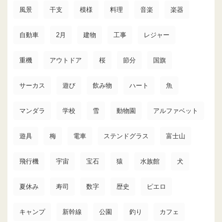
風景
干支
模様
料理
音楽
楽器
自動車
2月
建物
工事
レジャー
重機
アウトドア
桜
節分
国旗
サーカス
遊び
飲み物
ハート
魚
マンダラ
学校
雪
動物園
アルファベット
遊具
梅
電車
ステンドグラス
富士山
飛行機
宇宙
宝石
猿
水族館
犬
夏休み
寿司
数字
歴史
ピエロ
キャンプ
新幹線
公園
釣り
カフェ