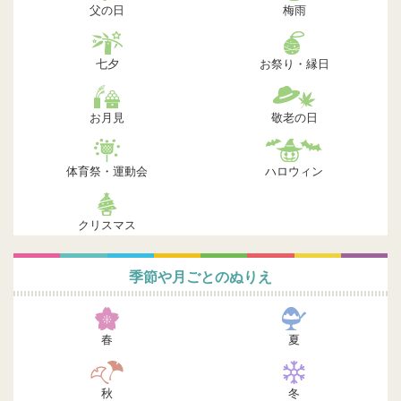
父の日
梅雨
七夕
お祭り・縁日
お月見
敬老の日
体育祭・運動会
ハロウィン
クリスマス
季節や月ごとのぬりえ
春
夏
秋
冬