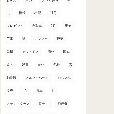
虫
模様
料理
11月
プレゼント
自動車
2月
果物
工事
猫
レジャー
野菜
重機
アウトドア
節分
国旗
蝶々
恐竜
遊び
学校
雪
動物園
アルファベット
おしゃれ
美容
1月
電車
虹
ステンドグラス
富士山
飛行機