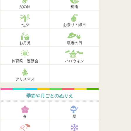
父の日
梅雨
七夕
お祭り・縁日
お月見
敬老の日
体育祭・運動会
ハロウィン
クリスマス
季節や月ごとのぬりえ
春
夏