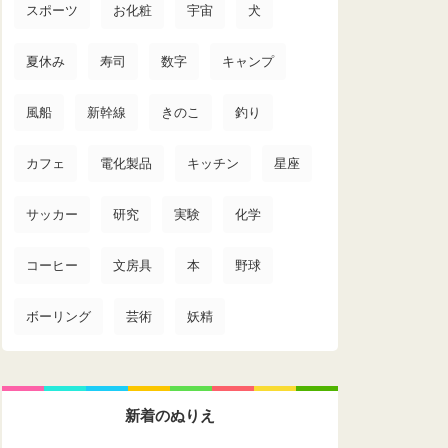
スポーツ
お化粧
宇宙
犬
夏休み
寿司
数字
キャンプ
風船
新幹線
きのこ
釣り
カフェ
電化製品
キッチン
星座
サッカー
研究
実験
化学
コーヒー
文房具
本
野球
ボーリング
芸術
妖精
新着のぬりえ