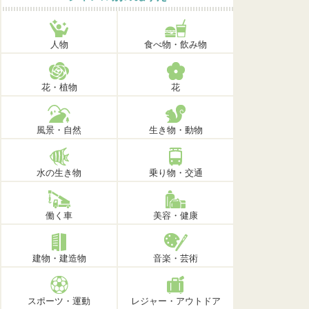
人物
食べ物・飲み物
花・植物
花
風景・自然
生き物・動物
水の生き物
乗り物・交通
働く車
美容・健康
建物・建造物
音楽・芸術
スポーツ・運動
レジャー・アウトドア