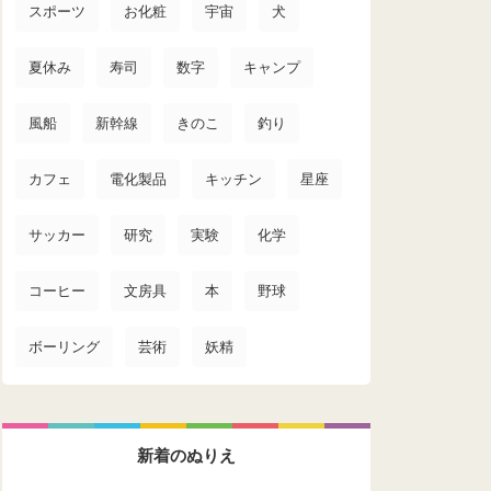
スポーツ
お化粧
宇宙
犬
夏休み
寿司
数字
キャンプ
風船
新幹線
きのこ
釣り
カフェ
電化製品
キッチン
星座
サッカー
研究
実験
化学
コーヒー
文房具
本
野球
ボーリング
芸術
妖精
新着のぬりえ