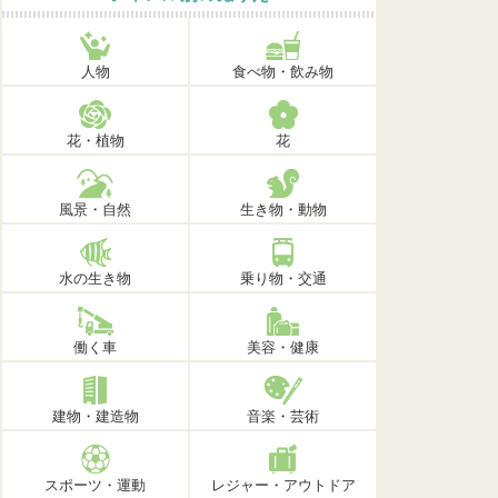
人物
食べ物・飲み物
花・植物
花
風景・自然
生き物・動物
水の生き物
乗り物・交通
働く車
美容・健康
建物・建造物
音楽・芸術
スポーツ・運動
レジャー・アウトドア