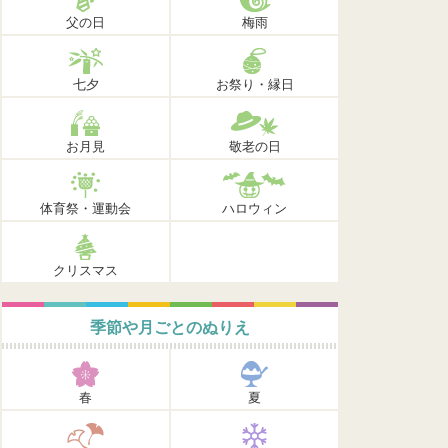
父の日
梅雨
七夕
お祭り・縁日
お月見
敬老の日
体育祭・運動会
ハロウィン
クリスマス
季節や月ごとのぬりえ
春
夏