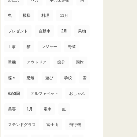
虫
模様
料理
11月
プレゼント
自動車
2月
果物
工事
猫
レジャー
野菜
重機
アウトドア
節分
国旗
蝶々
恐竜
遊び
学校
雪
動物園
アルファベット
おしゃれ
美容
1月
電車
虹
ステンドグラス
富士山
飛行機