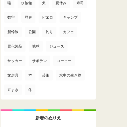
猿
水族館
犬
夏休み
寿司
数字
歴史
ピエロ
キャンプ
新幹線
公園
釣り
カフェ
電化製品
地球
ジュース
サッカー
サボテン
コーヒー
文房具
本
芸術
水中の生き物
豆まき
冬
新着のぬりえ