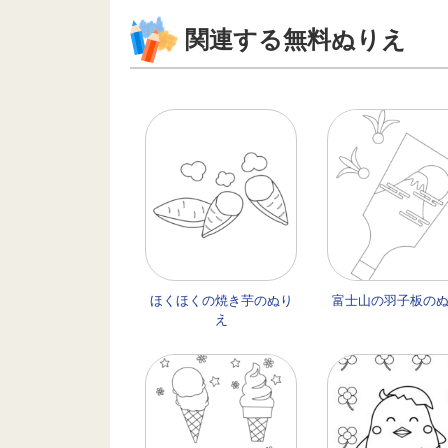
関連する無料ぬりえ
ほくほくの焼き芋のぬり
富士山の羽子板の
え