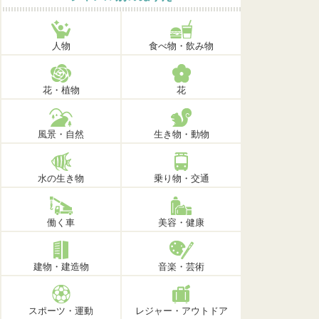
人物
食べ物・飲み物
花・植物
花
風景・自然
生き物・動物
水の生き物
乗り物・交通
働く車
美容・健康
建物・建造物
音楽・芸術
スポーツ・運動
レジャー・アウトドア