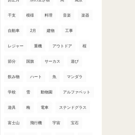
干支
模様
料理
音楽
楽器
自動車
2月
建物
工事
レジャー
重機
アウトドア
桜
節分
国旗
サーカス
遊び
飲み物
ハート
魚
マンダラ
学校
雪
動物園
アルファベット
遊具
梅
電車
ステンドグラス
富士山
飛行機
宇宙
宝石