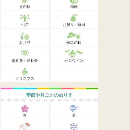
父の日
梅雨
七夕
お祭り・縁日
お月見
敬老の日
体育祭・運動会
ハロウィン
クリスマス
季節や月ごとのぬりえ
春
夏