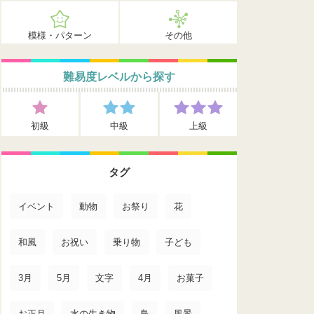
模様・パターン
その他
難易度レベルから探す
初級
中級
上級
タグ
イベント
動物
お祭り
花
和風
お祝い
乗り物
子ども
3月
5月
文字
4月
お菓子
お正月
水の生き物
鳥
風景