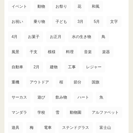
イベント
動物
お祭り
花
和風
お祝い
乗り物
子ども
3月
5月
文字
4月
お菓子
お正月
水の生き物
鳥
風景
干支
模様
料理
音楽
楽器
自動車
2月
建物
工事
レジャー
重機
アウトドア
桜
節分
国旗
サーカス
遊び
飲み物
ハート
魚
マンダラ
学校
雪
動物園
アルファベット
遊具
梅
電車
ステンドグラス
富士山