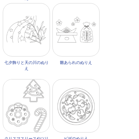
七夕飾りと天の川のぬり
雛あられのぬりえ
え
クリスマスリースやツリ
ピザのぬりえ