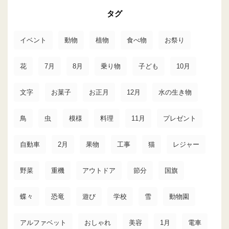
タグ
イベント
動物
植物
食べ物
お祭り
花
7月
8月
乗り物
子ども
10月
文字
お菓子
お正月
12月
水の生き物
鳥
虫
模様
料理
11月
プレゼント
自動車
2月
果物
工事
猫
レジャー
野菜
重機
アウトドア
節分
国旗
蝶々
恐竜
遊び
学校
雪
動物園
アルファベット
おしゃれ
美容
1月
電車