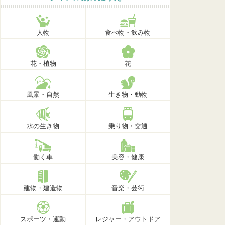
人物
食べ物・飲み物
花・植物
花
風景・自然
生き物・動物
水の生き物
乗り物・交通
働く車
美容・健康
建物・建造物
音楽・芸術
スポーツ・運動
レジャー・アウトドア