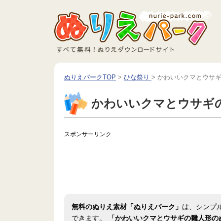
ぬりえパークTOP
>
ひな祭り
>
かわいいクマとウサ
かわいいクマとウサギ
スポンサーリンク
無料のぬりえ素材「ぬりえパーク」
は、シンプ
できます。
「かわいいクマとウサギの雛人形の