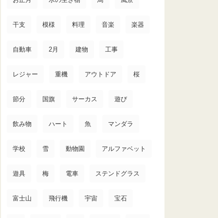
干支
模様
料理
音楽
楽器
自動車
2月
建物
工事
レジャー
重機
アウトドア
桜
節分
国旗
サーカス
遊び
飲み物
ハート
魚
マンダラ
学校
雪
動物園
アルファベット
遊具
梅
電車
ステンドグラス
富士山
飛行機
宇宙
宝石