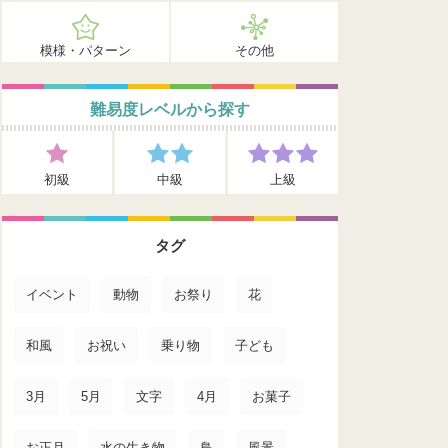
模様・パターン
その他
難易度レベルから探す
初級
中級
上級
タグ
イベント
動物
お祭り
花
和風
お祝い
乗り物
子ども
3月
5月
文字
4月
お菓子
お正月
水の生き物
鳥
風景