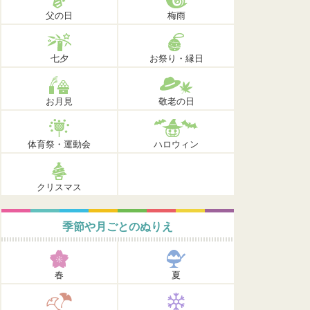
父の日
梅雨
七夕
お祭り・縁日
お月見
敬老の日
体育祭・運動会
ハロウィン
クリスマス
季節や月ごとのぬりえ
春
夏