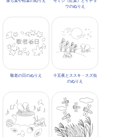
落ち葉や枯葉のぬりえ
モミジ（紅葉）とイチョ
ウのぬりえ
敬老の日のぬりえ
十五夜とススキ・スズ虫
のぬりえ