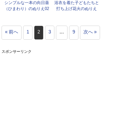
シンプルな一本の向日葵
浴衣を着た子どもたちと
（ひまわり）のぬりえ02
打ち上げ花火のぬりえ
« 前へ
1
2
3
…
9
次へ »
スポンサーリンク