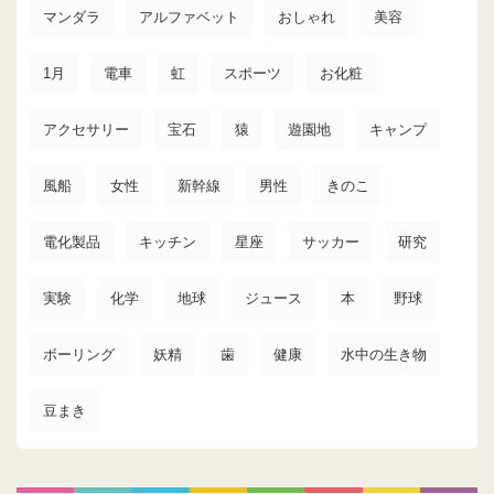
マンダラ
アルファベット
おしゃれ
美容
1月
電車
虹
スポーツ
お化粧
アクセサリー
宝石
猿
遊園地
キャンプ
風船
女性
新幹線
男性
きのこ
電化製品
キッチン
星座
サッカー
研究
実験
化学
地球
ジュース
本
野球
ボーリング
妖精
歯
健康
水中の生き物
豆まき