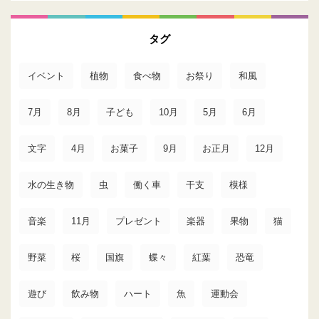
タグ
イベント
植物
食べ物
お祭り
和風
7月
8月
子ども
10月
5月
6月
文字
4月
お菓子
9月
お正月
12月
水の生き物
虫
働く車
干支
模様
音楽
11月
プレゼント
楽器
果物
猫
野菜
桜
国旗
蝶々
紅葉
恐竜
遊び
飲み物
ハート
魚
運動会