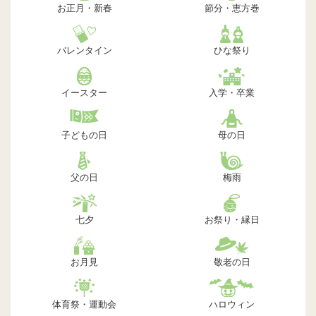
お正月・新春
節分・恵方巻
バレンタイン
ひな祭り
イースター
入学・卒業
子どもの日
母の日
父の日
梅雨
七夕
お祭り・縁日
お月見
敬老の日
体育祭・運動会
ハロウィン