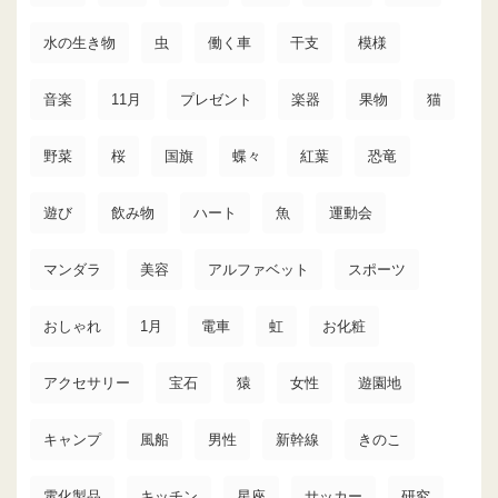
水の生き物
虫
働く車
干支
模様
音楽
11月
プレゼント
楽器
果物
猫
野菜
桜
国旗
蝶々
紅葉
恐竜
遊び
飲み物
ハート
魚
運動会
マンダラ
美容
アルファベット
スポーツ
おしゃれ
1月
電車
虹
お化粧
アクセサリー
宝石
猿
女性
遊園地
キャンプ
風船
男性
新幹線
きのこ
電化製品
キッチン
星座
サッカー
研究