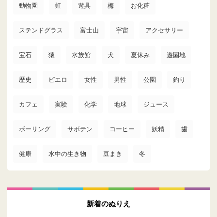
動物園
虹
遊具
梅
お化粧
ステンドグラス
富士山
宇宙
アクセサリー
宝石
猿
水族館
犬
夏休み
遊園地
歴史
ピエロ
女性
男性
公園
釣り
カフェ
実験
化学
地球
ジュース
ボーリング
サボテン
コーヒー
妖精
歯
健康
水中の生き物
豆まき
冬
新着のぬりえ