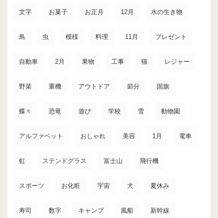
文字
お菓子
お正月
12月
水の生き物
鳥
虫
模様
料理
11月
プレゼント
自動車
2月
果物
工事
猫
レジャー
野菜
重機
アウトドア
節分
国旗
蝶々
恐竜
遊び
学校
雪
動物園
アルファベット
おしゃれ
美容
1月
電車
虹
ステンドグラス
富士山
飛行機
スポーツ
お化粧
宇宙
犬
夏休み
寿司
数字
キャンプ
風船
新幹線