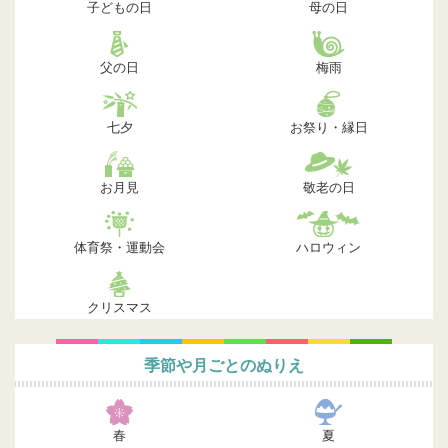
子どもの日
母の日
父の日
梅雨
七夕
お祭り・縁日
お月見
敬老の日
体育祭・運動会
ハロウィン
クリスマス
季節や月ごとのぬりえ
春
夏