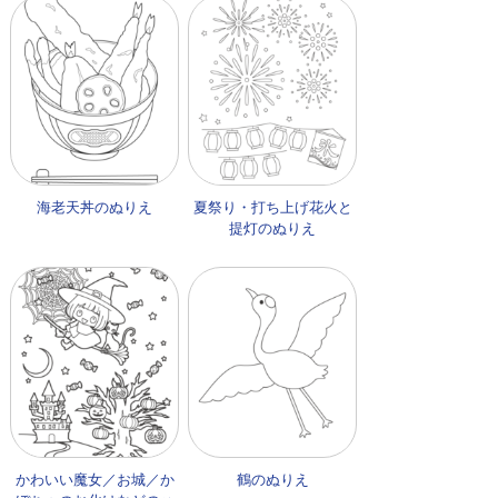
海老天丼のぬりえ
夏祭り・打ち上げ花火と
提灯のぬりえ
かわいい魔女／お城／か
鶴のぬりえ