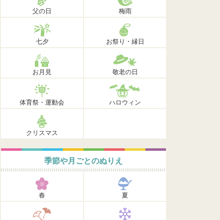
父の日
梅雨
七夕
お祭り・縁日
お月見
敬老の日
体育祭・運動会
ハロウィン
クリスマス
季節や月ごとのぬりえ
春
夏