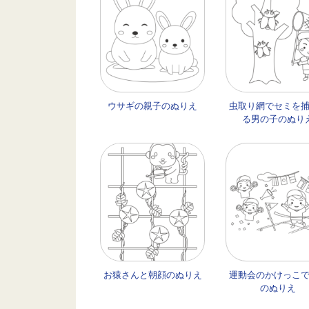
ウサギの親子のぬりえ
虫取り網でセミを
る男の子のぬり
お猿さんと朝顔のぬりえ
運動会のかけっこ
のぬりえ