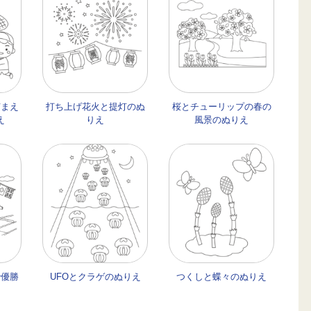
捕まえ
打ち上げ花火と提灯のぬ
桜とチューリップの春の
え
りえ
風景のぬりえ
で優勝
UFOとクラゲのぬりえ
つくしと蝶々のぬりえ