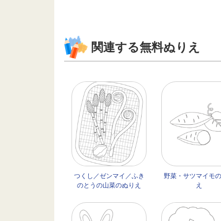
関連する無料ぬりえ
つくし／ゼンマイ／ふき
野菜・サツマイモ
のとうの山菜のぬりえ
え