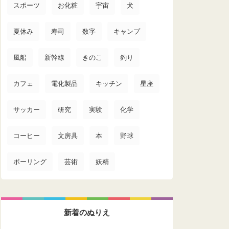
スポーツ
お化粧
宇宙
犬
夏休み
寿司
数字
キャンプ
風船
新幹線
きのこ
釣り
カフェ
電化製品
キッチン
星座
サッカー
研究
実験
化学
コーヒー
文房具
本
野球
ボーリング
芸術
妖精
新着のぬりえ