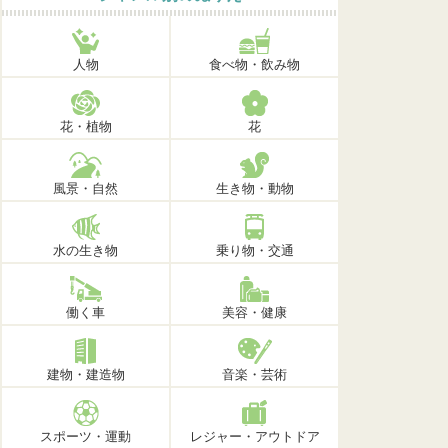
人物
食べ物・飲み物
花・植物
花
風景・自然
生き物・動物
水の生き物
乗り物・交通
働く車
美容・健康
建物・建造物
音楽・芸術
スポーツ・運動
レジャー・アウトドア