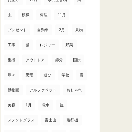
虫
模様
料理
11月
プレゼント
自動車
2月
果物
工事
猫
レジャー
野菜
重機
アウトドア
節分
国旗
蝶々
恐竜
遊び
学校
雪
動物園
アルファベット
おしゃれ
美容
1月
電車
虹
ステンドグラス
富士山
飛行機