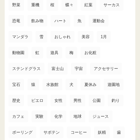
野菜
重機
桜
蝶々
紅葉
サーカス
恐竜
飲み物
ハート
魚
運動会
マンダラ
雪
おしゃれ
美容
1月
動物園
虹
遊具
梅
お化粧
ステンドグラス
富士山
宇宙
アクセサリー
宝石
猿
水族館
犬
夏休み
遊園地
歴史
ピエロ
女性
男性
公園
釣り
カフェ
実験
化学
地球
ジュース
ボーリング
サボテン
コーヒー
妖精
歯