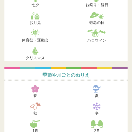
七夕
お祭り・縁日
お月見
敬老の日
体育祭・運動会
ハロウィン
クリスマス
季節や月ごとのぬりえ
春
夏
秋
冬
1月
2月