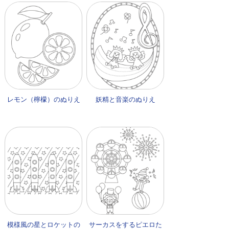
レモン（檸檬）のぬりえ
妖精と音楽のぬりえ
模様風の星とロケットの
サーカスをするピエロた