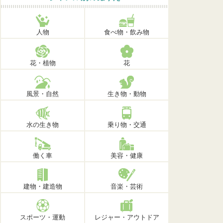
人物
食べ物・飲み物
花・植物
花
風景・自然
生き物・動物
水の生き物
乗り物・交通
働く車
美容・健康
建物・建造物
音楽・芸術
スポーツ・運動
レジャー・アウトドア