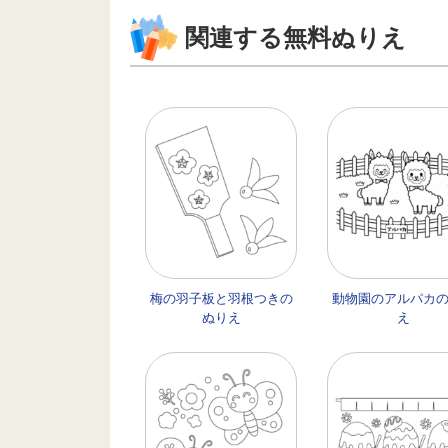
関連する無料ぬりえ
梅の羽子板と羽根つきの
動物園のアルパカ
ぬりえ
え