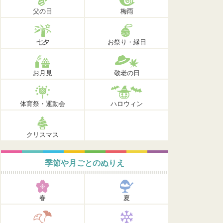
父の日
梅雨
七夕
お祭り・縁日
お月見
敬老の日
体育祭・運動会
ハロウィン
クリスマス
季節や月ごとのぬりえ
春
夏