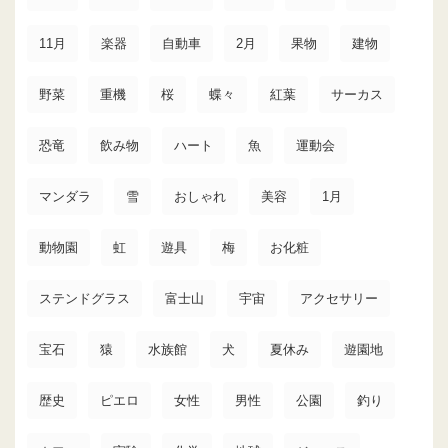
11月
楽器
自動車
2月
果物
建物
野菜
重機
桜
蝶々
紅葉
サーカス
恐竜
飲み物
ハート
魚
運動会
マンダラ
雪
おしゃれ
美容
1月
動物園
虹
遊具
梅
お化粧
ステンドグラス
富士山
宇宙
アクセサリー
宝石
猿
水族館
犬
夏休み
遊園地
歴史
ピエロ
女性
男性
公園
釣り