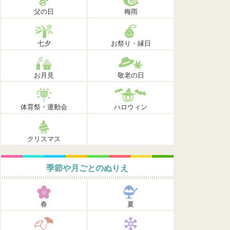
父の日
梅雨
七夕
お祭り・縁日
お月見
敬老の日
体育祭・運動会
ハロウィン
クリスマス
季節や月ごとのぬりえ
春
夏