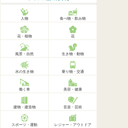
人物
食べ物・飲み物
花・植物
花
風景・自然
生き物・動物
水の生き物
乗り物・交通
働く車
美容・健康
建物・建造物
音楽・芸術
スポーツ・運動
レジャー・アウトドア