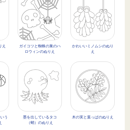
りえ
ガイコツと蜘蛛の巣のハ
かわいいミノムシのぬり
ロウィンのぬりえ
え
いいう
墨を出しているタコ
木の実と葉っぱのぬりえ
え
（蛸）のぬりえ