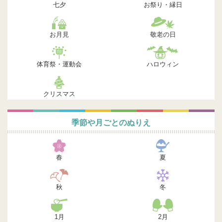
七夕
お祭り・縁日
お月見
敬老の日
体育祭・運動会
ハロウィン
クリスマス
季節や月ごとのぬりえ
春
夏
秋
冬
1月
2月