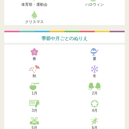
体育祭・運動会
ハロウィン
クリスマス
季節や月ごとのぬりえ
春
夏
秋
冬
1月
2月
3月
4月
5月
6月