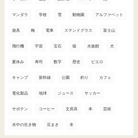
マンダラ
学校
雪
動物園
アルファベット
遊具
梅
電車
ステンドグラス
富士山
飛行機
宇宙
宝石
猿
水族館
犬
夏休み
寿司
数字
歴史
ピエロ
キャンプ
新幹線
公園
釣り
カフェ
電化製品
地球
ジュース
サッカー
サボテン
コーヒー
文房具
本
芸術
水中の生き物
豆まき
冬