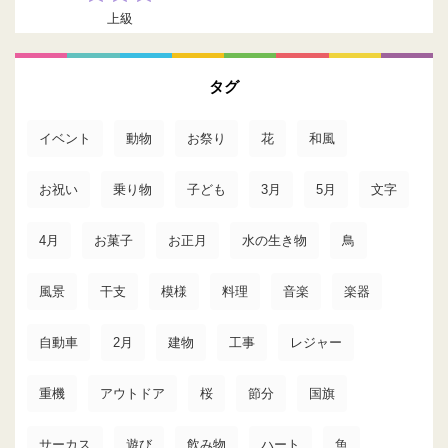
上級
タグ
イベント
動物
お祭り
花
和風
お祝い
乗り物
子ども
3月
5月
文字
4月
お菓子
お正月
水の生き物
鳥
風景
干支
模様
料理
音楽
楽器
自動車
2月
建物
工事
レジャー
重機
アウトドア
桜
節分
国旗
サーカス
遊び
飲み物
ハート
魚