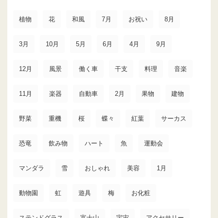
植物
花
和風
7月
お祝い
8月
3月
10月
5月
6月
4月
9月
12月
風景
働く車
干支
料理
音楽
11月
楽器
自動車
2月
果物
建物
野菜
重機
桜
蝶々
紅葉
サーカス
恐竜
飲み物
ハート
魚
運動会
マンダラ
雪
おしゃれ
美容
1月
動物園
虹
遊具
梅
お化粧
ステンドグラス
富士山
宇宙
アクセサリー