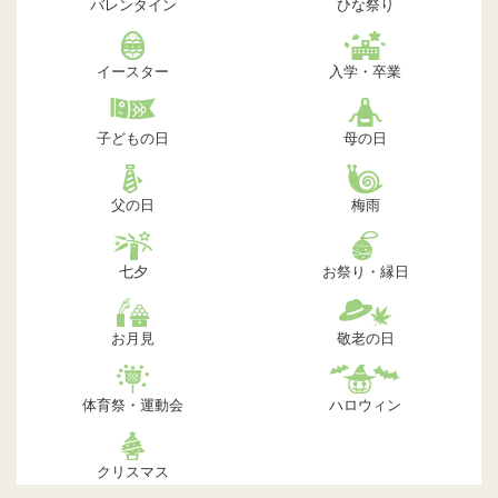
バレンタイン
ひな祭り
イースター
入学・卒業
子どもの日
母の日
父の日
梅雨
七夕
お祭り・縁日
お月見
敬老の日
体育祭・運動会
ハロウィン
クリスマス