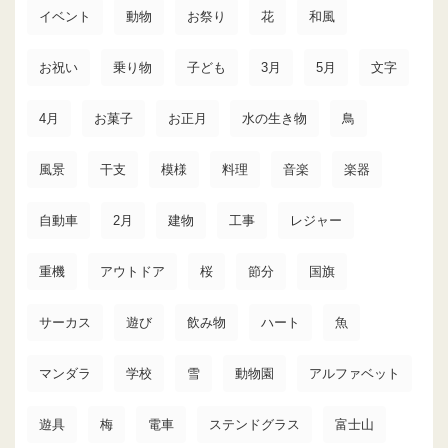
イベント
動物
お祭り
花
和風
お祝い
乗り物
子ども
3月
5月
文字
4月
お菓子
お正月
水の生き物
鳥
風景
干支
模様
料理
音楽
楽器
自動車
2月
建物
工事
レジャー
重機
アウトドア
桜
節分
国旗
サーカス
遊び
飲み物
ハート
魚
マンダラ
学校
雪
動物園
アルファベット
遊具
梅
電車
ステンドグラス
富士山