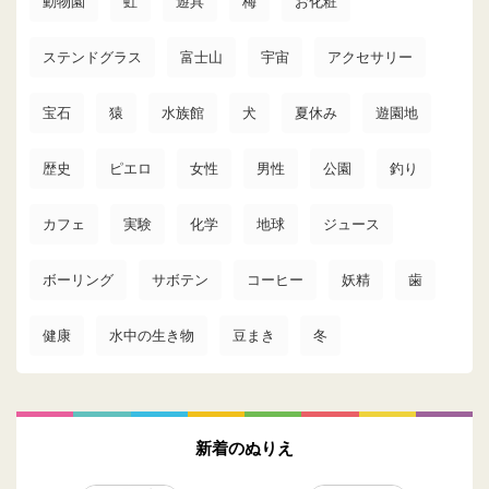
動物園
虹
遊具
梅
お化粧
ステンドグラス
富士山
宇宙
アクセサリー
宝石
猿
水族館
犬
夏休み
遊園地
歴史
ピエロ
女性
男性
公園
釣り
カフェ
実験
化学
地球
ジュース
ボーリング
サボテン
コーヒー
妖精
歯
健康
水中の生き物
豆まき
冬
新着のぬりえ