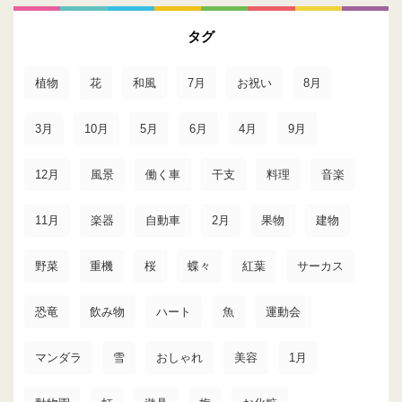
タグ
植物
花
和風
7月
お祝い
8月
3月
10月
5月
6月
4月
9月
12月
風景
働く車
干支
料理
音楽
11月
楽器
自動車
2月
果物
建物
野菜
重機
桜
蝶々
紅葉
サーカス
恐竜
飲み物
ハート
魚
運動会
マンダラ
雪
おしゃれ
美容
1月