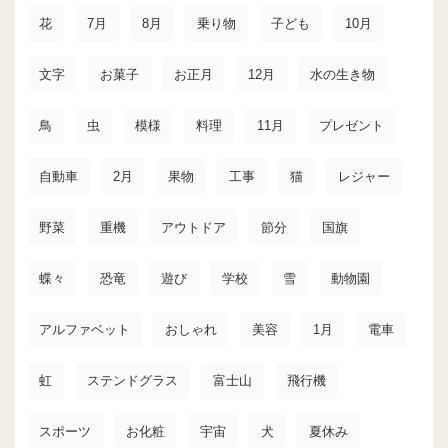
花
7月
8月
乗り物
子ども
10月
文字
お菓子
お正月
12月
水の生き物
鳥
虫
模様
料理
11月
プレゼント
自動車
2月
果物
工事
猫
レジャー
野菜
重機
アウトドア
節分
国旗
蝶々
恐竜
遊び
学校
雪
動物園
アルファベット
おしゃれ
美容
1月
電車
虹
ステンドグラス
富士山
飛行機
スポーツ
お化粧
宇宙
犬
夏休み