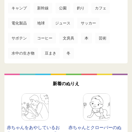
キャンプ
新幹線
公園
釣り
カフェ
電化製品
地球
ジュース
サッカー
サボテン
コーヒー
文房具
本
芸術
水中の生き物
豆まき
冬
新着のぬりえ
赤ちゃんをあやしているお
赤ちゃんとクローバーのぬ