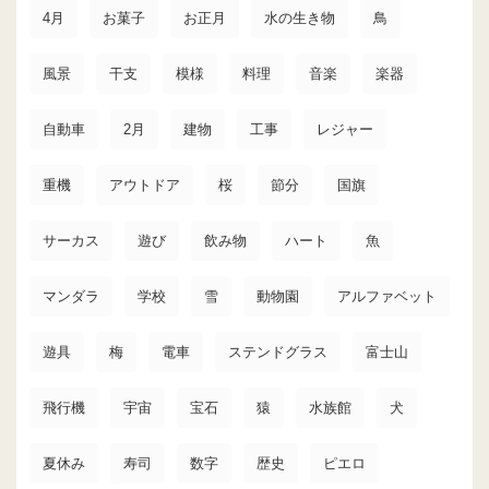
4月
お菓子
お正月
水の生き物
鳥
風景
干支
模様
料理
音楽
楽器
自動車
2月
建物
工事
レジャー
重機
アウトドア
桜
節分
国旗
サーカス
遊び
飲み物
ハート
魚
マンダラ
学校
雪
動物園
アルファベット
遊具
梅
電車
ステンドグラス
富士山
飛行機
宇宙
宝石
猿
水族館
犬
夏休み
寿司
数字
歴史
ピエロ