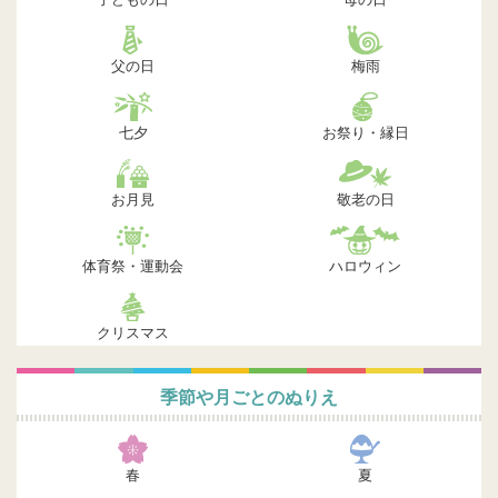
父の日
梅雨
七夕
お祭り・縁日
お月見
敬老の日
体育祭・運動会
ハロウィン
クリスマス
季節や月ごとのぬりえ
春
夏