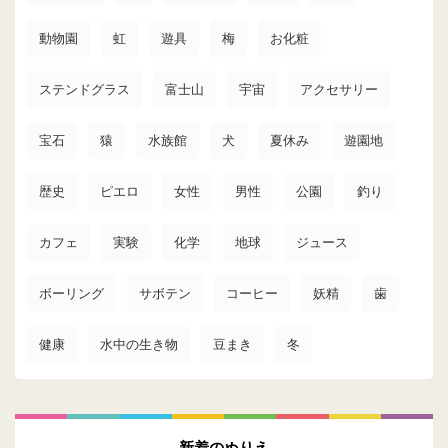
動物園
虹
遊具
梅
お化粧
ステンドグラス
富士山
宇宙
アクセサリー
宝石
猿
水族館
犬
夏休み
遊園地
歴史
ピエロ
女性
男性
公園
釣り
カフェ
実験
化学
地球
ジュース
ボーリング
サボテン
コーヒー
妖精
歯
健康
水中の生き物
豆まき
冬
新着のぬりえ