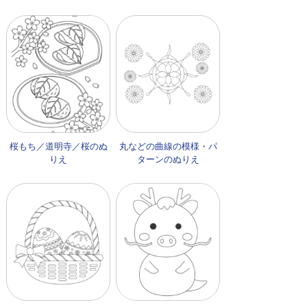
桜もち／道明寺／桜のぬ
丸などの曲線の模様・パ
りえ
ターンのぬりえ