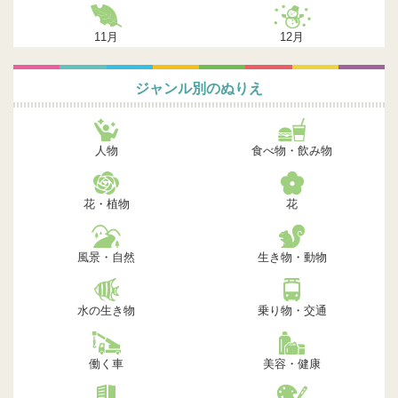
11月
12月
ジャンル別のぬりえ
人物
食べ物・飲み物
花・植物
花
風景・自然
生き物・動物
水の生き物
乗り物・交通
働く車
美容・健康