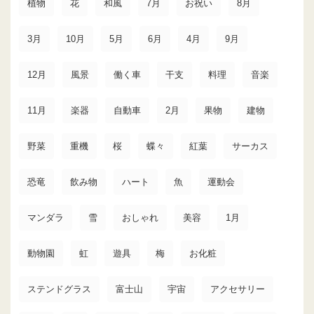
植物
花
和風
7月
お祝い
8月
3月
10月
5月
6月
4月
9月
12月
風景
働く車
干支
料理
音楽
11月
楽器
自動車
2月
果物
建物
野菜
重機
桜
蝶々
紅葉
サーカス
恐竜
飲み物
ハート
魚
運動会
マンダラ
雪
おしゃれ
美容
1月
動物園
虹
遊具
梅
お化粧
ステンドグラス
富士山
宇宙
アクセサリー