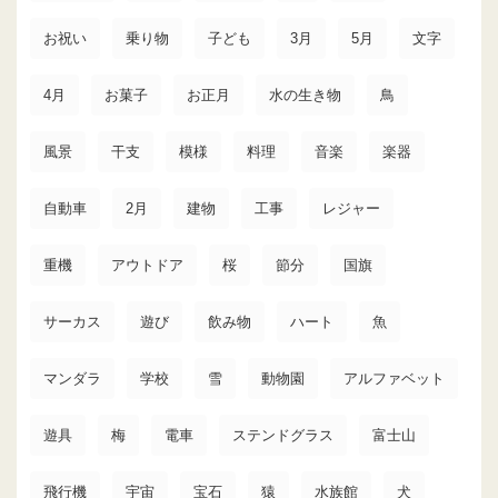
お祝い
乗り物
子ども
3月
5月
文字
4月
お菓子
お正月
水の生き物
鳥
風景
干支
模様
料理
音楽
楽器
自動車
2月
建物
工事
レジャー
重機
アウトドア
桜
節分
国旗
サーカス
遊び
飲み物
ハート
魚
マンダラ
学校
雪
動物園
アルファベット
遊具
梅
電車
ステンドグラス
富士山
飛行機
宇宙
宝石
猿
水族館
犬