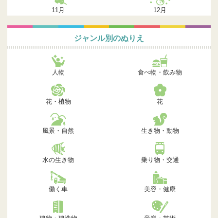
11月
12月
ジャンル別のぬりえ
人物
食べ物・飲み物
花・植物
花
風景・自然
生き物・動物
水の生き物
乗り物・交通
働く車
美容・健康