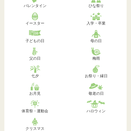
バレンタイン
ひな祭り
イースター
入学・卒業
子どもの日
母の日
父の日
梅雨
七夕
お祭り・縁日
お月見
敬老の日
体育祭・運動会
ハロウィン
クリスマス