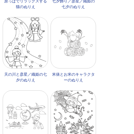
原っぱでリラックスする
七夕飾り／彦星／織姫の
猫のぬりえ
七夕のぬりえ
天の川と彦星／織姫の七
米俵とお米のキャラクタ
夕のぬりえ
ーのぬりえ