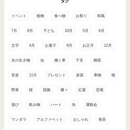
タグ
イベント
植物
食べ物
お祭り
和風
7月
8月
子ども
10月
5月
6月
文字
4月
お菓子
9月
お正月
12月
水の生き物
虫
働く車
干支
模様
音楽
11月
プレゼント
楽器
果物
猫
野菜
桜
国旗
蝶々
紅葉
恐竜
遊び
飲み物
ハート
魚
運動会
マンダラ
アルファベット
おしゃれ
美容