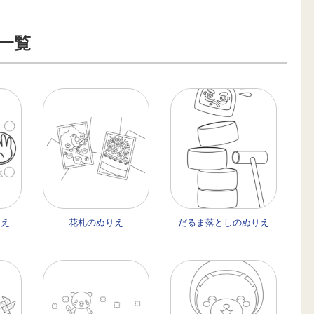
え一覧
りえ
花札のぬりえ
だるま落としのぬりえ