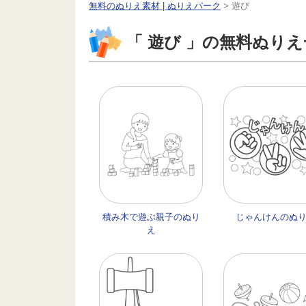
無料のぬりえ素材 | ぬりえパーク
>
遊び
「 遊び 」の無料ぬり
積み木で遊ぶ親子のぬり
じゃんけんのぬ
え