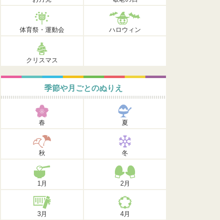
体育祭・運動会
ハロウィン
クリスマス
季節や月ごとのぬりえ
春
夏
秋
冬
1月
2月
3月
4月