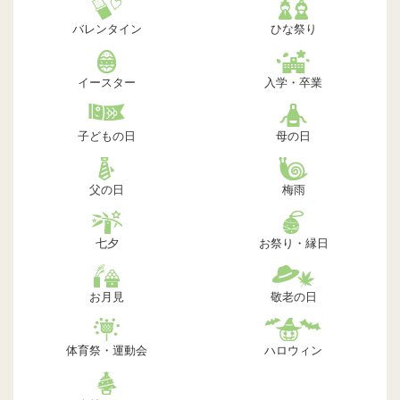
バレンタイン
ひな祭り
イースター
入学・卒業
子どもの日
母の日
父の日
梅雨
七夕
お祭り・縁日
お月見
敬老の日
体育祭・運動会
ハロウィン