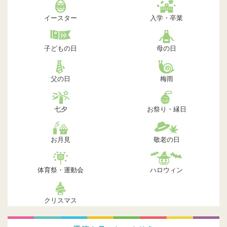
イースター
入学・卒業
子どもの日
母の日
父の日
梅雨
七夕
お祭り・縁日
お月見
敬老の日
体育祭・運動会
ハロウィン
クリスマス