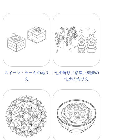
スイーツ・ケーキのぬり
七夕飾り／彦星／織姫の
え
七夕のぬりえ