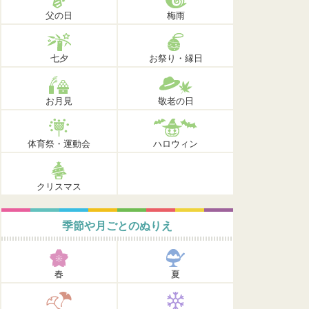
父の日
梅雨
七夕
お祭り・縁日
お月見
敬老の日
体育祭・運動会
ハロウィン
クリスマス
季節や月ごとのぬりえ
春
夏