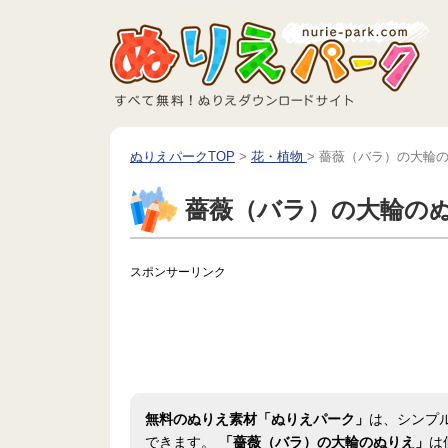
ぬりえパークTOP
>
花・植物
>
薔薇（バラ）の大輪
薔薇（バラ）の大輪の
スポンサーリンク
無料のぬりえ素材「ぬりえパーク」
は、シンプ
できます。
「薔薇（バラ）の大輪のぬりえ」
は