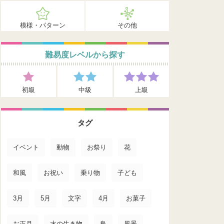
模様・パターン
その他
難易度レベルから探す
初級
中級
上級
タグ
イベント
動物
お祭り
花
和風
お祝い
乗り物
子ども
3月
5月
文字
4月
お菓子
お正月
水の生き物
鳥
風景