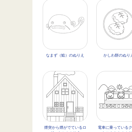
なまず（鯰）のぬりえ
かしわ餅のぬり
煙突から煙がでているロ
電車に乗っている