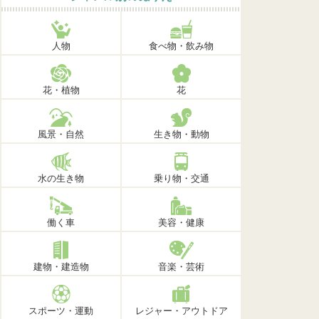
人物
食べ物・飲み物
花・植物
花
風景・自然
生き物・動物
水の生き物
乗り物・交通
働く車
美容・健康
建物・建造物
音楽・芸術
スポーツ・運動
レジャー・アウトドア