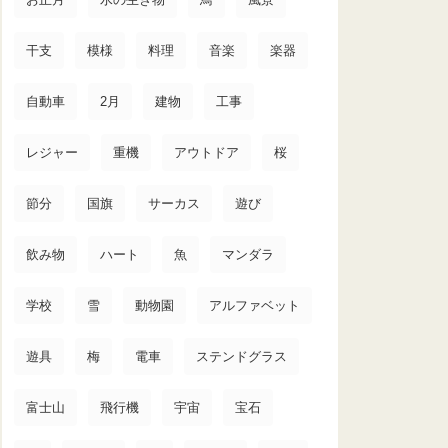
干支
模様
料理
音楽
楽器
自動車
2月
建物
工事
レジャー
重機
アウトドア
桜
節分
国旗
サーカス
遊び
飲み物
ハート
魚
マンダラ
学校
雪
動物園
アルファベット
遊具
梅
電車
ステンドグラス
富士山
飛行機
宇宙
宝石