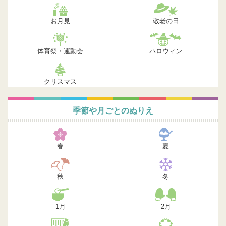
お月見
敬老の日
体育祭・運動会
ハロウィン
クリスマス
季節や月ごとのぬりえ
春
夏
秋
冬
1月
2月