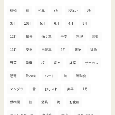
植物
花
和風
7月
お祝い
8月
3月
10月
5月
6月
4月
9月
12月
風景
働く車
干支
料理
音楽
11月
楽器
自動車
2月
果物
建物
野菜
重機
桜
蝶々
紅葉
サーカス
恐竜
飲み物
ハート
魚
運動会
マンダラ
雪
おしゃれ
美容
1月
動物園
虹
遊具
梅
お化粧