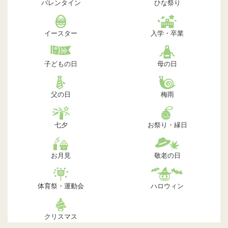
バレンタイン
ひな祭り
イースター
入学・卒業
子どもの日
母の日
父の日
梅雨
七夕
お祭り・縁日
お月見
敬老の日
体育祭・運動会
ハロウィン
クリスマス